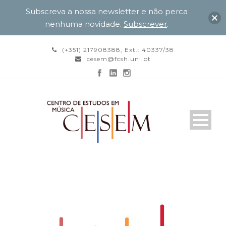
Subscreva a nossa newsletter e não perca
nenhuma novidade.
Subscrever
.
(+351) 217908388, Ext.: 40337/38
cesem@fcsh.unl.pt