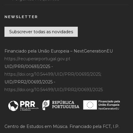
NEWSLETTER
Subscrever todas as novidades
Financiado pela União Europeia – NextGenerationEU
https://recuperarportugal.gov.pt
UID/PRR/00693/2025 -
https://doi.org/10.54499/UID/PRR/00693/2025
;
UID/PRR2/00693/2025 -
https://doi.org/10.54499/UID/PRR2/00693/2025
Centro de Estudos em Música. Financiado pela FCT, I.P.