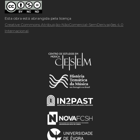
Esta obra está abrangida pela licença
Creative Commons Atribuição-NãoComercial-SemDerivações 4.0
Internacional
.