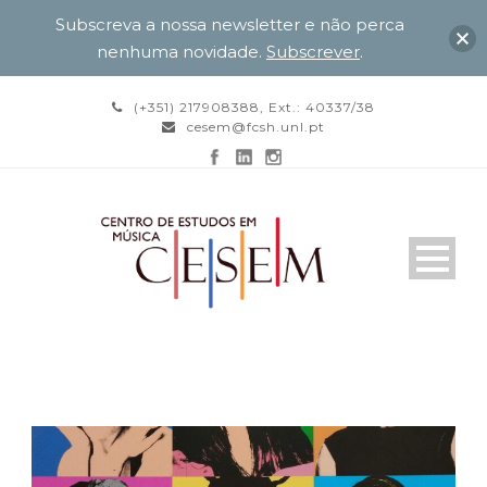
Subscreva a nossa newsletter e não perca
nenhuma novidade.
Subscrever
.
(+351) 217908388, Ext.: 40337/38
cesem@fcsh.unl.pt