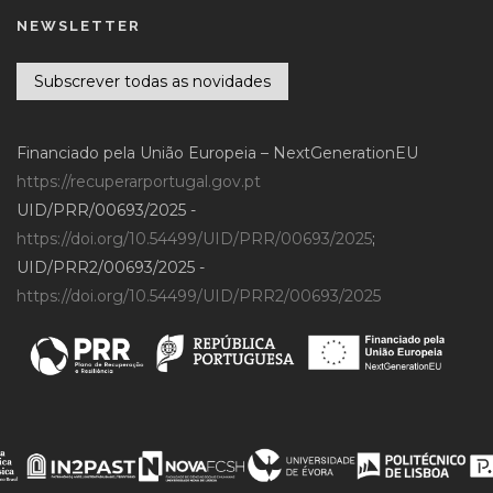
NEWSLETTER
Subscrever todas as novidades
Financiado pela União Europeia – NextGenerationEU
https://recuperarportugal.gov.pt
UID/PRR/00693/2025 -
https://doi.org/10.54499/UID/PRR/00693/2025
;
UID/PRR2/00693/2025 -
https://doi.org/10.54499/UID/PRR2/00693/2025