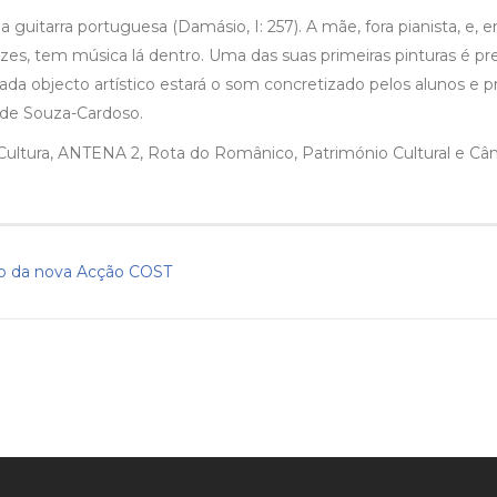
uitarra portuguesa (Damásio, I: 257). A mãe, fora pianista, e, 
ezes, tem música lá dentro. Uma das suas primeiras pinturas é 
da objecto artístico estará o som concretizado pelos alunos e p
 de Souza-Cardoso.
ultura, ANTENA 2, Rota do Românico, Património Cultural e Câm
ão da nova Acção COST