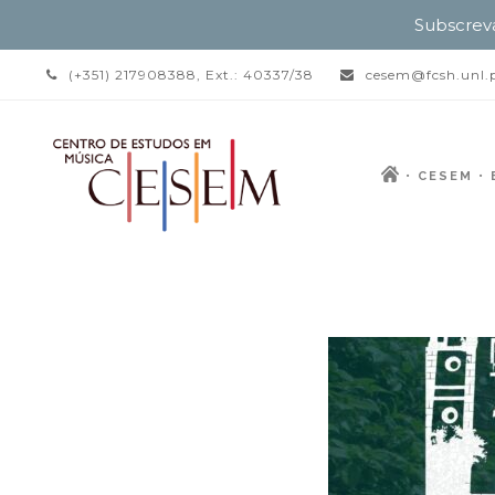
Subscrev
(+351) 217908388, Ext.: 40337/38
cesem@fcsh.unl.
CESEM