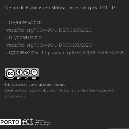
Centro de Estudos em Música. Financiado pela FCT, I.P.
UIDB/00693/2020 –
https://doi.org/10.54499/UIDB/00693/2020
;
UIDP/00693/2020 –
https://doi.org/10.54499/UIDP/00693/2020
;
UID/00693/2025 –
https://doi.org/10.54499/UID/00693/2025
Esta obra está abrangida pela licença
Creative Commons Atribuição-NãoComercial-SemDerivações 4.0
Internacional
.