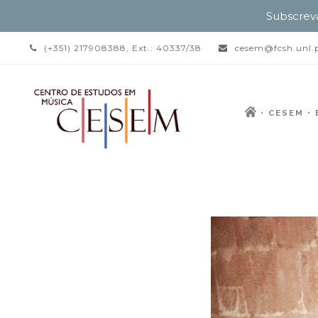
Subscrev
(+351) 217908388, Ext.: 40337/38
cesem@fcsh.unl.
CESEM