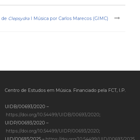
s de
Clepsydra
I Música por Carlos Marecos (GIMC)
Centro de Estudos em Música. Financiado pela FCT, I.P.
UIDB/00693/2020 –
https://doi.org/10.54499/UIDB/00693/2020
;
UIDP/00693/2020 –
https://doi.org/10.54499/UIDP/00693/2020
;
UID/00693/2025 –
https://doi.org/10.54499/UID/00693/2025