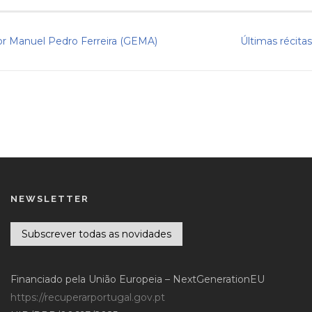
por Manuel Pedro Ferreira (GEMA)
Últimas récita
NEWSLETTER
Subscrever todas as novidades
Financiado pela União Europeia – NextGenerationEU
https://recuperarportugal.gov.pt