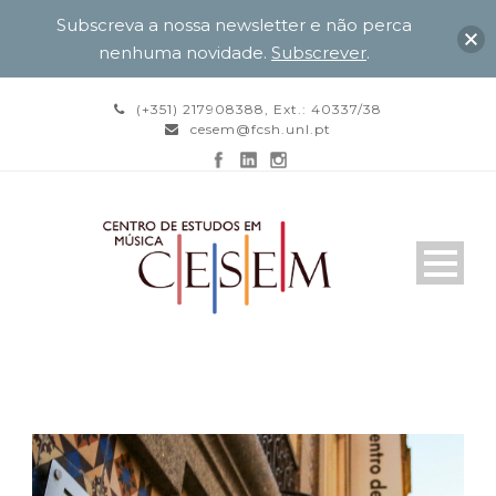
Subscreva a nossa newsletter e não perca
nenhuma novidade.
Subscrever
.
(+351) 217908388, Ext.: 40337/38
cesem@fcsh.unl.pt