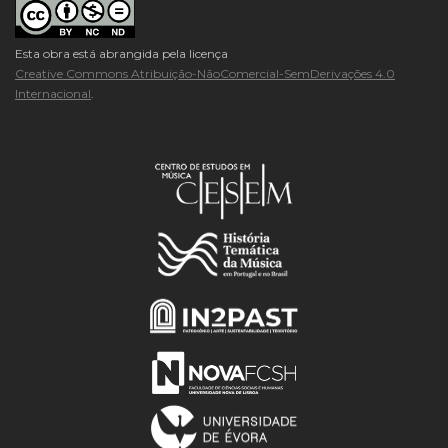
Esta obra está abrangida pela licença
Creative Commons Atribuição-NãoComercial-SemDerivações 4.0
Internacional
.