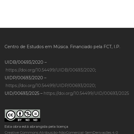
Centro de Estudos em Música. Financiado pela FCT, I.P.
UIDB/00693/2020 –
https://doi.org/10.54499/UIDB/00693/2020
;
UIDP/00693/2020 –
https://doi.org/10.54499/UIDP/00693/2020
;
UID/00693/2025 –
https://doi.org/10.54499/UID/00693/2025
Esta obra está abrangida pela licença
Creative Commons Atribuição-NãoComercial-SemDerivações 4.0