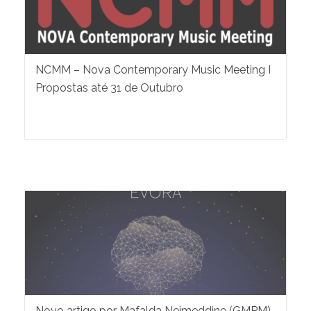
NCMM – Nova Contemporary Music Meeting I
Propostas até 31 de Outubro
Novo artigo por Mafalda Nejmeddine (GMPM)