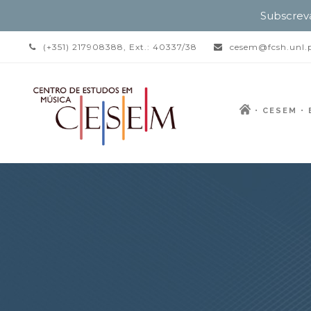
Subscrev
(+351) 217908388, Ext.: 40337/38
cesem@fcsh.unl.
CESEM