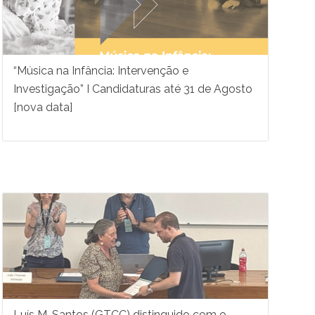
“Música na Infância: Intervenção e
Investigação” I Candidaturas até 31 de Agosto
[nova data]
Luís M. Santos (GTCC) distinguido com o