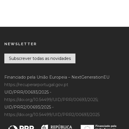
NEWSLETTER
Subscrever todas as novidades
Financiado pela União Europeia – NextGenerationEU
https://recuperarportugal.gov.pt
UID/PRR/00693/2025 -
https://doi.org/10.54499/UID/PRR/00693/2025
;
UID/PRR2/00693/2025 -
https://doi.org/10.54499/UID/PRR2/00693/2025