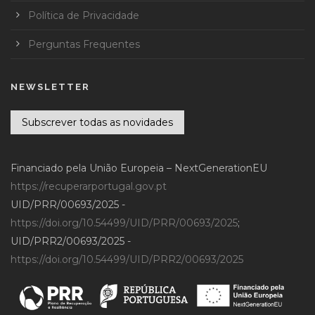
Política de Privacidade
Perguntas Frequentes
NEWSLETTER
Subscrever todas as novidades
Financiado pela União Europeia – NextGenerationEU
https://recuperarportugal.gov.pt
UID/PRR/00693/2025 -
https://doi.org/10.54499/UID/PRR/00693/2025
;
UID/PRR2/00693/2025 -
https://doi.org/10.54499/UID/PRR2/00693/2025