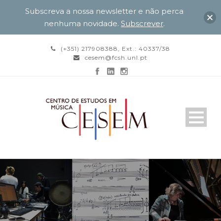
Subscreva a nossa newsletter e não perca
nenhuma novidade.
Subscrever
.
(+351) 217908388, Ext.: 40337/38
cesem@fcsh.unl.pt