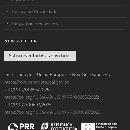
Política de Privacidade
Perguntas Frequentes
NEWSLETTER
Subscrever todas as novidades
Financiado pela União Europeia – NextGenerationEU
https://recuperarportugal.gov.pt
UID/PRR/00693/2025 -
https://doi.org/10.54499/UID/PRR/00693/2025
;
UID/PRR2/00693/2025 -
https://doi.org/10.54499/UID/PRR2/00693/2025