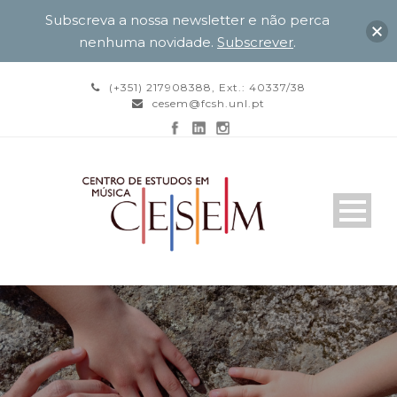
Subscreva a nossa newsletter e não perca
nenhuma novidade.
Subscrever
.
(+351) 217908388, Ext.: 40337/38
cesem@fcsh.unl.pt