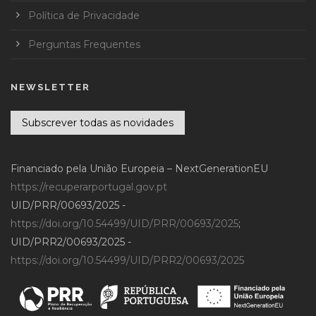
Política de Privacidade
Perguntas Frequentes
NEWSLETTER
Subscrever todas as novidades
Financiado pela União Europeia – NextGenerationEU
https://recuperarportugal.gov.pt
UID/PRR/00693/2025 -
https://doi.org/10.54499/UID/PRR/00693/2025
;
UID/PRR2/00693/2025 -
https://doi.org/10.54499/UID/PRR2/00693/2025