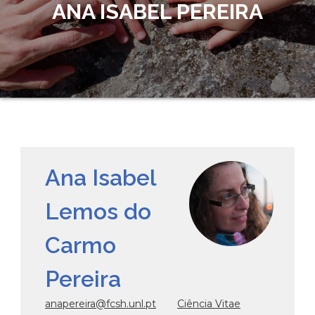
ANA ISABEL PEREIRA
Ana Isabel
Lemos do
Carmo
Pereira
anapereira@fcsh.unl.pt
Ciência Vitae