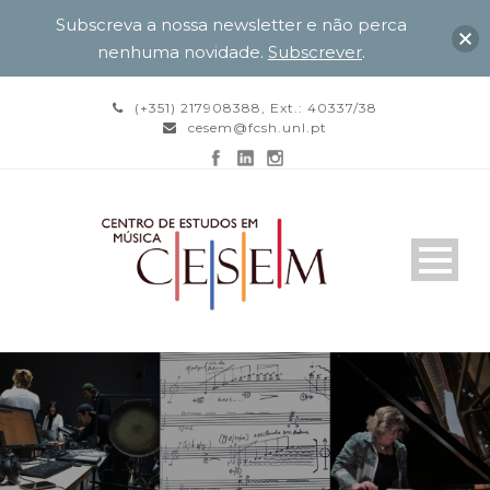
Subscreva a nossa newsletter e não perca
nenhuma novidade.
Subscrever
.
(+351) 217908388, Ext.: 40337/38
cesem@fcsh.unl.pt