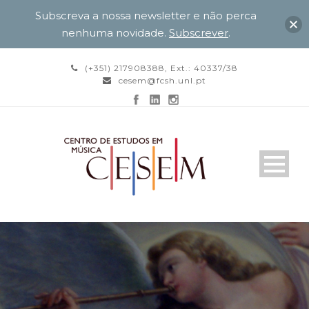
Subscreva a nossa newsletter e não perca
nenhuma novidade.
Subscrever
.
(+351) 217908388, Ext.: 40337/38
cesem@fcsh.unl.pt