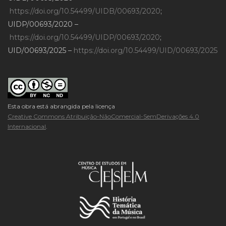
https://doi.org/10.54499/UIDB/00693/2020
;
UIDP/00693/2020 –
https://doi.org/10.54499/UIDP/00693/2020
;
UID/00693/2025 –
https://doi.org/10.54499/UID/00693/2025
Esta obra está abrangida pela licença
Creative Commons Atribuição-NãoComercial-SemDerivações 4.0
Internacional
.