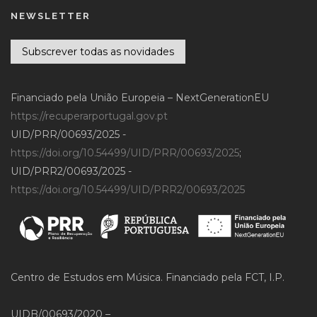
NEWSLETTER
Subscrever todas as novidades
Financiado pela União Europeia – NextGenerationEU
https://recuperarportugal.gov.pt
UID/PRR/00693/2025 -
https://doi.org/10.54499/UID/PRR/00693/2025
;
UID/PRR2/00693/2025 -
https://doi.org/10.54499/UID/PRR2/00693/2025
Centro de Estudos em Música. Financiado pela FCT, I.P.
UIDB/00693/2020 –