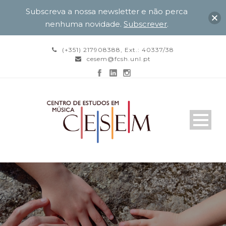
Subscreva a nossa newsletter e não perca
nenhuma novidade.
Subscrever
.
(+351) 217908388, Ext.: 40337/38
cesem@fcsh.unl.pt