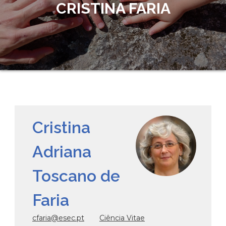
CRISTINA FARIA
Cristina
Adriana
Toscano de
Faria
cfaria@esec.pt
Ciência Vitae