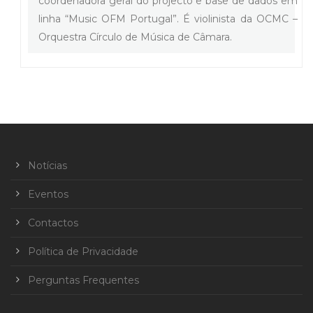
coordenadora geral do projecto e base de dados em
linha “Music OFM Portugal”. É violinista da OCMC –
Orquestra Círculo de Música de Câmara.
Notícias
Eventos
Contactos
Política de Privacidade
Perguntas Frequentes