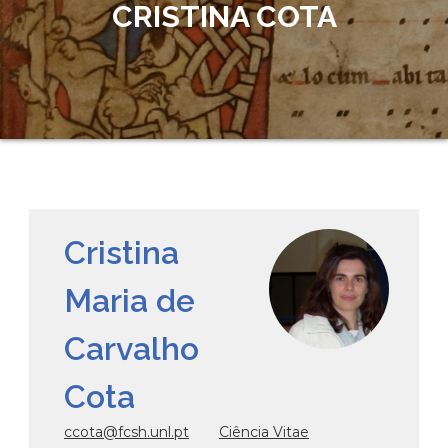
CRISTINA COTA
Cristina
Maria de
Carvalho
Cota
ccota@fcsh.unl.pt
Ciência Vitae