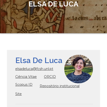
ELSA DE LUCA
Elsa De Luca
elsadeluca@fcsh.unl.pt
Ciência Vitae
ORCID
Scopus ID
Repositório institucional
Site