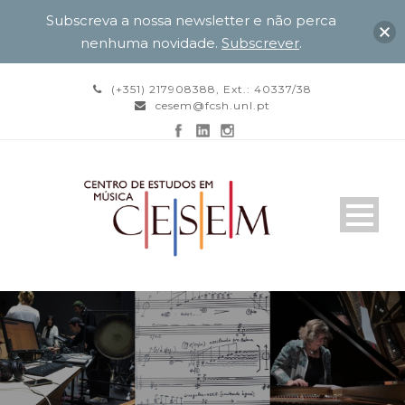
Subscreva a nossa newsletter e não perca
nenhuma novidade.
Subscrever
.
(+351) 217908388, Ext.: 40337/38
cesem@fcsh.unl.pt