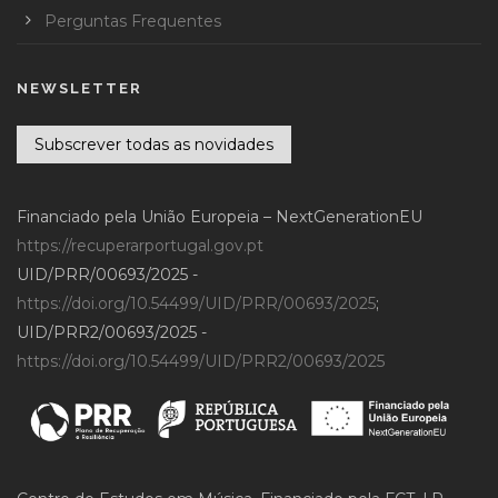
Perguntas Frequentes
NEWSLETTER
Subscrever todas as novidades
Financiado pela União Europeia – NextGenerationEU
https://recuperarportugal.gov.pt
UID/PRR/00693/2025 -
https://doi.org/10.54499/UID/PRR/00693/2025
;
UID/PRR2/00693/2025 -
https://doi.org/10.54499/UID/PRR2/00693/2025