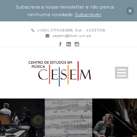
Subscreva a nossa newsletter e não perca
nenhuma novidade.
Subscrever
.
(+351) 217908388, Ext.: 40337/38
cesem@fcsh.unl.pt