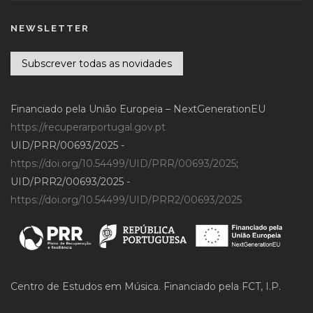
NEWSLETTER
Subscrever todas as novidades
Financiado pela União Europeia – NextGenerationEU
https://recuperarportugal.gov.pt
UID/PRR/00693/2025 -
https://doi.org/10.54499/UID/PRR/00693/2025
;
UID/PRR2/00693/2025 -
https://doi.org/10.54499/UID/PRR2/00693/2025
Centro de Estudos em Música. Financiado pela FCT, I.P.