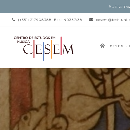
Subscrev
(+351) 217908388, Ext.: 40337/38
cesem@fcsh.unl.
CESEM