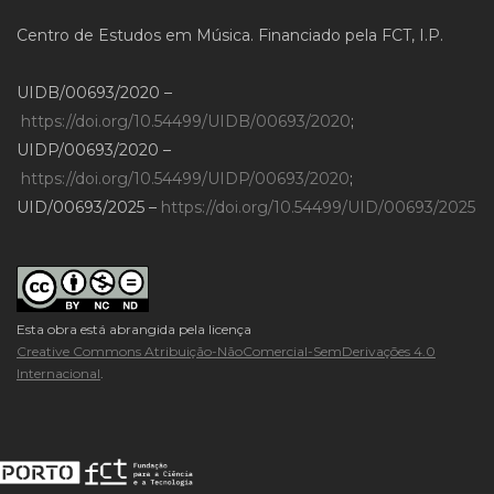
Centro de Estudos em Música. Financiado pela FCT, I.P.
UIDB/00693/2020 –
https://doi.org/10.54499/UIDB/00693/2020
;
UIDP/00693/2020 –
https://doi.org/10.54499/UIDP/00693/2020
;
UID/00693/2025 –
https://doi.org/10.54499/UID/00693/2025
Esta obra está abrangida pela licença
Creative Commons Atribuição-NãoComercial-SemDerivações 4.0
Internacional
.