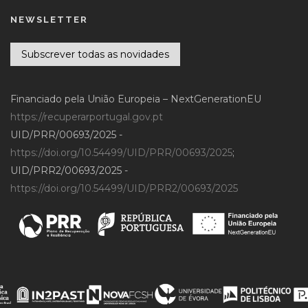
NEWSLETTER
Subscrever todas as novidades
Financiado pela União Europeia – NextGenerationEU
https://recuperarportugal.gov.pt
UID/PRR/00693/2025 -
https://doi.org/10.54499/UID/PRR/00693/2025
;
UID/PRR2/00693/2025 -
https://doi.org/10.54499/UID/PRR2/00693/2025