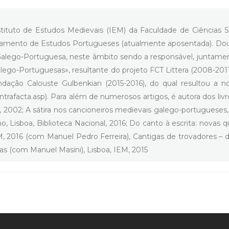
nstituto de Estudos Medievais (IEM) da Faculdade de Ciências
tamento de Estudos Portugueses (atualmente aposentada). Douto
 Galego-Portuguesa, neste âmbito sendo a responsável, juntame
o-Portuguesas», resultante do projeto FCT Littera (2008-2011) (
ndação Calouste Gulbenkian (2015-2016), do qual resultou a 
contrafacta.asp). Para além de numerosos artigos, é autora dos li
a, 2002; A sátira nos cancioneiros medievais galego-portuguese
o, Lisboa, Biblioteca Nacional, 2016; Do canto à escrita: nova
016 (com Manuel Pedro Ferreira), Cantigas de trovadores – de 
as (com Manuel Masini), Lisboa, IEM, 2015