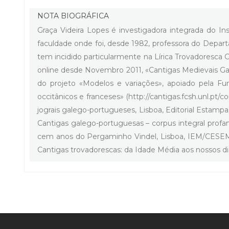
NOTA BIOGRÁFICA
Graça Videira Lopes é investigadora integrada do I
faculdade onde foi, desde 1982, professora do Depar
tem incidido particularmente na Lírica Trovadoresca
online desde Novembro 2011, «Cantigas Medievais Galeg
do projeto «Modelos e variações», apoiado pela Fu
occitânicos e franceses» (http://cantigas.fcsh.unl.pt/
jograis galego-portugueses, Lisboa, Editorial Estamp
Cantigas galego-portuguesas – corpus integral profan
cem anos do Pergaminho Vindel, Lisboa, IEM/CESEM, 2
Cantigas trovadorescas: da Idade Média aos nossos di