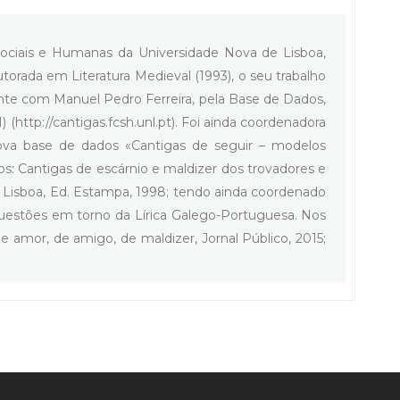
 Sociais e Humanas da Universidade Nova de Lisboa,
rada em Literatura Medieval (1993), o seu trabalho
nte com Manuel Pedro Ferreira, pela Base de Dados,
http://cantigas.fcsh.unl.pt). Foi ainda coordenadora
nova base de dados «Cantigas de seguir – modelos
vros: Cantigas de escárnio e maldizer dos trovadores e
s, Lisboa, Ed. Estampa, 1998; tendo ainda coordenado
s questões em torno da Lírica Galego-Portuguesa. Nos
amor, de amigo, de maldizer, Jornal Público, 2015;