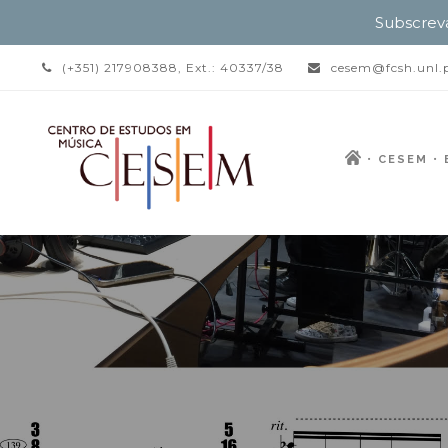
Subscrev
(+351) 217908388, Ext.: 40337/38
cesem@fcsh.unl.
CESEM