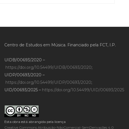
Centro de Estudos em Música. Financiado pela FCT, I.P.
UIDB/00693/2020 –
https://doi.org/10.54499/UIDB/00693/2020
;
UIDP/00693/2020 –
https://doi.org/10.54499/UIDP/00693/2020
;
UID/00693/2025 –
https://doi.org/10.54499/UID/00693/2025
Esta obra está abrangida pela licença
Creative Commons Atribuição-NãoComercial-SemDerivações 4.0