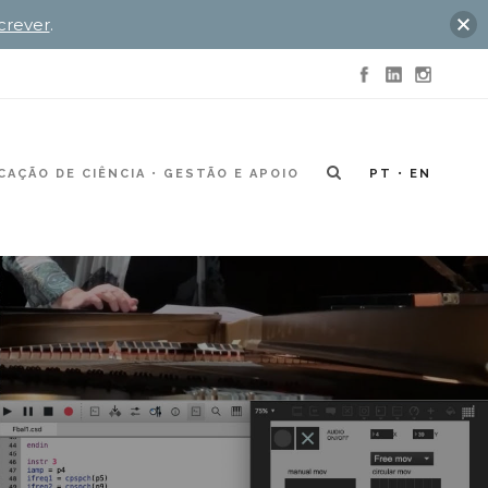
crever
.
AÇÃO DE CIÊNCIA
GESTÃO E APOIO
PT
EN