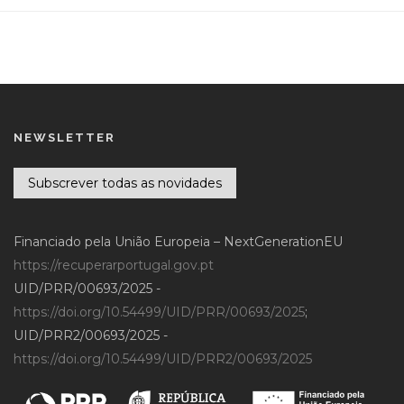
NEWSLETTER
Subscrever todas as novidades
Financiado pela União Europeia – NextGenerationEU
https://recuperarportugal.gov.pt
UID/PRR/00693/2025 -
https://doi.org/10.54499/UID/PRR/00693/2025
;
UID/PRR2/00693/2025 -
https://doi.org/10.54499/UID/PRR2/00693/2025