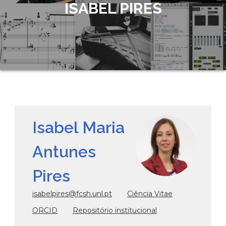
ISABEL PIRES
Isabel Maria
Antunes
Pires
isabelpires@fcsh.unl.pt
Ciência Vitae
ORCID
Repositório institucional