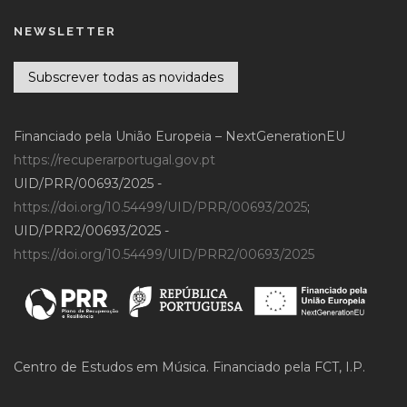
NEWSLETTER
Subscrever todas as novidades
Financiado pela União Europeia – NextGenerationEU
https://recuperarportugal.gov.pt
UID/PRR/00693/2025 -
https://doi.org/10.54499/UID/PRR/00693/2025
;
UID/PRR2/00693/2025 -
https://doi.org/10.54499/UID/PRR2/00693/2025
Centro de Estudos em Música. Financiado pela FCT, I.P.