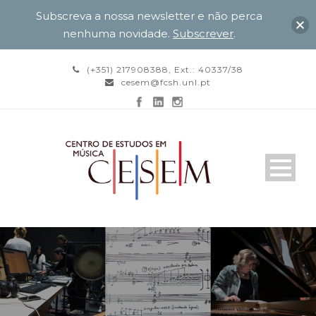
Subscreva a nossa newsletter e não perca
nenhuma novidade.
Subscrever
.
(+351) 217908388, Ext.: 40337/38
cesem@fcsh.unl.pt