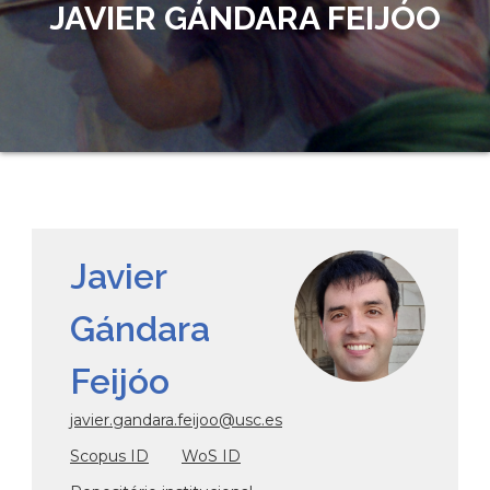
JAVIER GÁNDARA FEIJÓO
Javier
Gándara
Feijóo
javier.gandara.feijoo@usc.es
Scopus ID
WoS ID