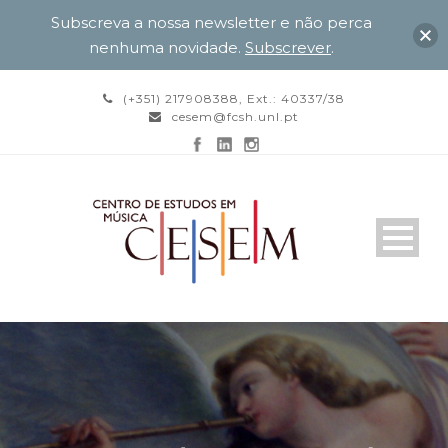
Subscreva a nossa newsletter e não perca
nenhuma novidade.
Subscrever
.
(+351) 217908388, Ext.: 40337/38
cesem@fcsh.unl.pt