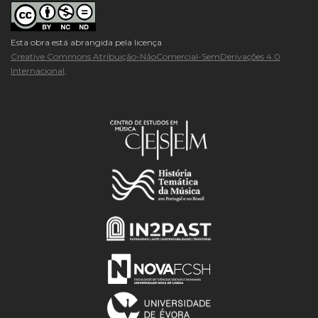
Esta obra está abrangida pela licença
Creative Commons Atribuição-NãoComercial-SemDerivações 4.0
Internacional
.