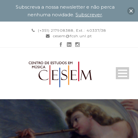
Subscreva a nossa newsletter e não perca
nenhuma novidade.
Subscrever
.
(+351) 217908388, Ext.: 40337/38
cesem@fcsh.unl.pt