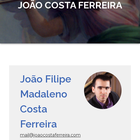
JOÃO COSTA FERREIRA
João Filipe
Madaleno
Costa
Ferreira
mail@joaocostaferreira.com