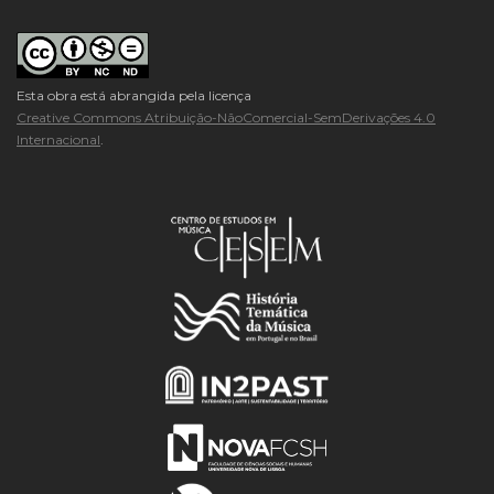
Esta obra está abrangida pela licença
Creative Commons Atribuição-NãoComercial-SemDerivações 4.0
Internacional
.