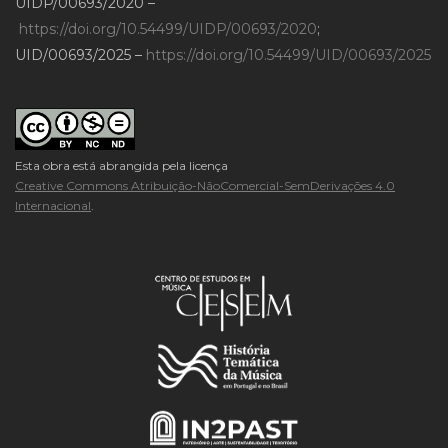
UIDP/00693/2020 –
https://doi.org/10.54499/UIDP/00693/2020
;
UID/00693/2025 –
https://doi.org/10.54499/UID/00693/2025
Esta obra está abrangida pela licença
Creative Commons Atribuição-NãoComercial-SemDerivações 4.0
Internacional
.