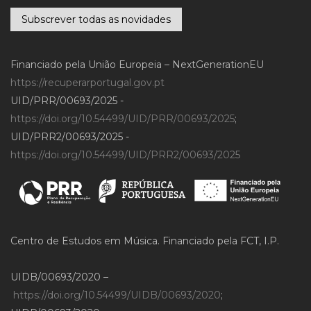
Subscrever todas as novidades
Financiado pela União Europeia – NextGenerationEU
https://recuperarportugal.gov.pt
UID/PRR/00693/2025 -
https://doi.org/10.54499/UID/PRR/00693/2025
;
UID/PRR2/00693/2025 -
https://doi.org/10.54499/UID/PRR2/00693/2025
Centro de Estudos em Música. Financiado pela FCT, I.P.
UIDB/00693/2020 –
https://doi.org/10.54499/UIDB/00693/2020
;