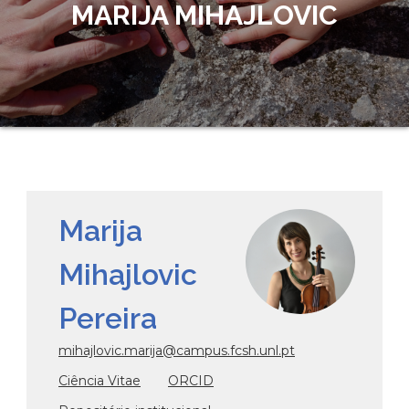
MARIJA MIHAJLOVIC
Marija
Mihajlovic
Pereira
mihajlovic.marija@campus.fcsh.unl.pt
Ciência Vitae
ORCID