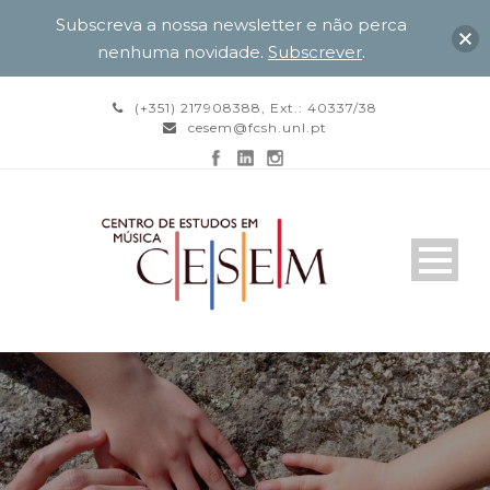
Subscreva a nossa newsletter e não perca
nenhuma novidade.
Subscrever
.
(+351) 217908388, Ext.: 40337/38
cesem@fcsh.unl.pt