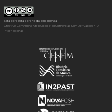
Esta obra está abrangida pela licença
Creative Commons Atribuição-NãoComercial-SemDerivações 4.0
Internacional
.