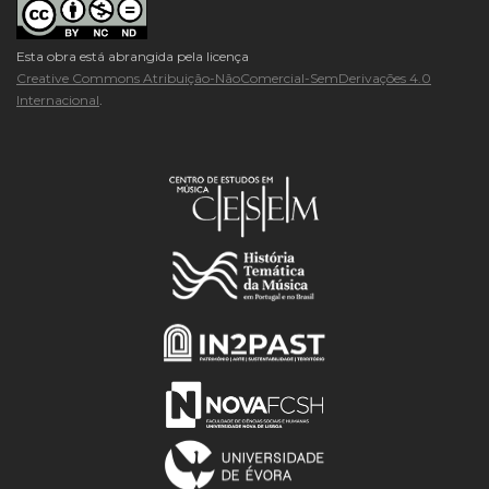
Esta obra está abrangida pela licença
Creative Commons Atribuição-NãoComercial-SemDerivações 4.0
Internacional
.