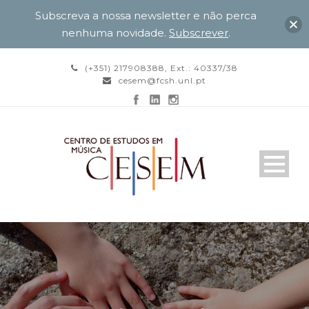
Subscreva a nossa newsletter e não perca
nenhuma novidade.
Subscrever
.
(+351) 217908388, Ext.: 40337/38
cesem@fcsh.unl.pt