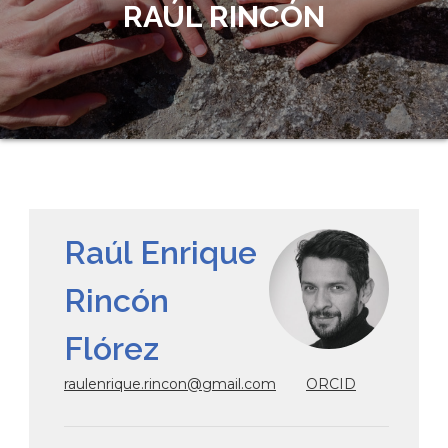
RAÚL RINCÓN
Raúl Enrique
Rincón
Flórez
raulenrique.rincon@gmail.com
ORCID