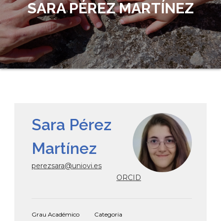
SARA PÉREZ MARTÍNEZ
Sara Pérez
Martínez
perezsara@uniovi.es
ORCID
Grau Académico
Categoria