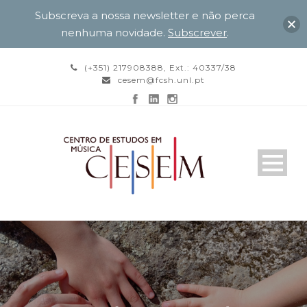
Subscreva a nossa newsletter e não perca
nenhuma novidade.
Subscrever
.
(+351) 217908388, Ext.: 40337/38
cesem@fcsh.unl.pt