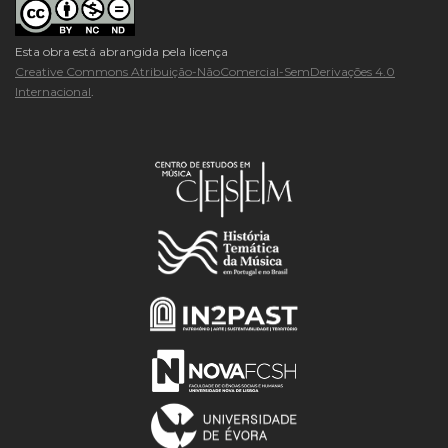
Esta obra está abrangida pela licença
Creative Commons Atribuição-NãoComercial-SemDerivações 4.0
Internacional
.