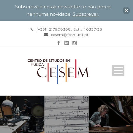
Subscreva a nossa newsletter e não perca
nenhuma novidade.
Subscrever
.
(+351) 217908388, Ext.: 40337/38
cesem@fcsh.unl.pt