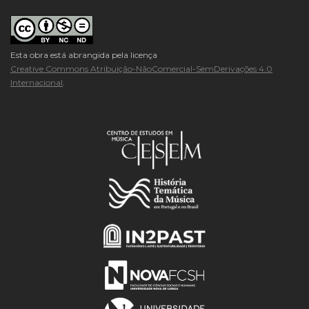
Esta obra está abrangida pela licença
Creative Commons Atribuição-NãoComercial-SemDerivações 4.0
Internacional
.