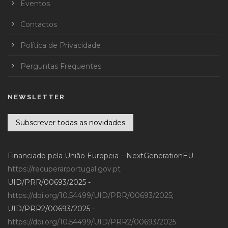
Eventos
Contactos
Política de Privacidade
Perguntas Frequentes
NEWSLETTER
Subscrever todas as novidades
Financiado pela União Europeia – NextGenerationEU
https://recuperarportugal.gov.pt
UID/PRR/00693/2025 -
https://doi.org/10.54499/UID/PRR/00693/2025
;
UID/PRR2/00693/2025 -
https://doi.org/10.54499/UID/PRR2/00693/2025