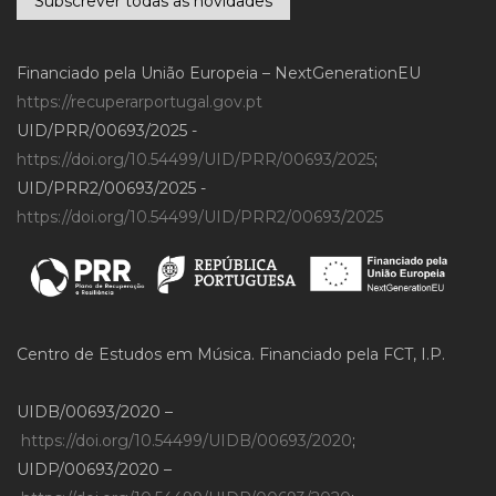
Subscrever todas as novidades
Financiado pela União Europeia – NextGenerationEU
https://recuperarportugal.gov.pt
UID/PRR/00693/2025 -
https://doi.org/10.54499/UID/PRR/00693/2025
;
UID/PRR2/00693/2025 -
https://doi.org/10.54499/UID/PRR2/00693/2025
Centro de Estudos em Música. Financiado pela FCT, I.P.
UIDB/00693/2020 –
https://doi.org/10.54499/UIDB/00693/2020
;
UIDP/00693/2020 –