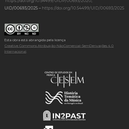
https://doi.org/10.54499/UIDP/00693/2020
;
UID/00693/2025 –
https://doi.org/10.54499/UID/00693/2025
Esta obra está abrangida pela licença
Creative Commons Atribuição-NãoComercial-SemDerivações 4.0
Internacional
.