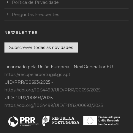
Política de Privacidade
Perguntas Frequentes
NEWSLETTER
Subscrever todas as novidades
Financiado pela União Europeia – NextGenerationEU
https://recuperarportugal.gov.pt
UID/PRR/00693/2025 -
https://doi.org/10.54499/UID/PRR/00693/2025
;
UID/PRR2/00693/2025 -
https://doi.org/10.54499/UID/PRR2/00693/2025