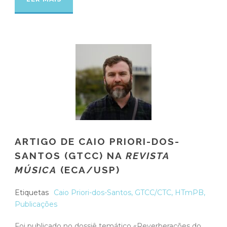
ARTIGO DE CAIO PRIORI-DOS-
SANTOS (GTCC) NA
REVISTA
MÚSICA
(ECA/USP)
Etiquetas
Caio Priori-dos-Santos
,
GTCC/CTC
,
HTmPB
,
Publicações
Foi publicado no dossiê temático «Reverberações do