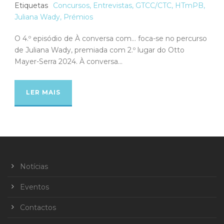
Etiquetas
Concursos
,
Entrevistas
,
GTCC/CTC
,
HTmPB
,
Juliana Wady
,
Prémios
O 4.º episódio de À conversa com… foca-se no percurso
de Juliana Wady, premiada com 2.º lugar do Otto
Mayer-Serra 2024. À conversa...
LER MAIS
Notícias
Eventos
Contactos