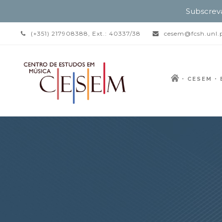
Subscrev
(+351) 217908388, Ext.: 40337/38
cesem@fcsh.unl.
CESEM