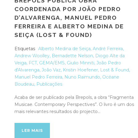
BREPOLS PUBLICA OBRA
COORDENADA POR JOÃO PEDRO
D’ALVARENGA, MANUEL PEDRO
FERREIRA E ALBERTO MEDINA DE
SEIÇA (LOST & FOUND)
Etiquetas
Alberto Medina de Seiça
,
André Ferreira
,
Andrew Woolley
,
Bernadette Nelson
,
Diogo Alte da
Veiga
,
FCT
,
GEMA/EMS
,
Giulio Minniti
,
João Pedro
d'Alvarenga
,
João Vaz
,
Kristin Hoefener
,
Lost & Found
,
Manuel Pedro Ferreira
,
Nuno Raimundo
,
Océane
Boudeau
,
Publicações
Acaba de ser publicado pela Brepols, a obra “Fragmenta
Musicae. Contemporary Perspectives”. O livro é um dos
mais relevantes resultados do projecto...
LER MAIS