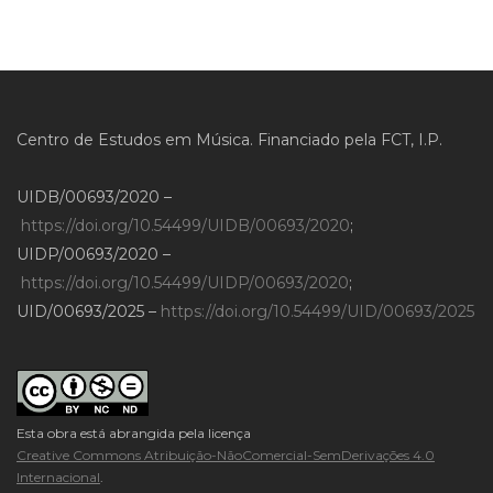
Centro de Estudos em Música. Financiado pela FCT, I.P.
UIDB/00693/2020 –
https://doi.org/10.54499/UIDB/00693/2020
;
UIDP/00693/2020 –
https://doi.org/10.54499/UIDP/00693/2020
;
UID/00693/2025 –
https://doi.org/10.54499/UID/00693/2025
Esta obra está abrangida pela licença
Creative Commons Atribuição-NãoComercial-SemDerivações 4.0
Internacional
.