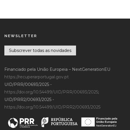
NEWSLETTER
Subscrever todas as novidades
Financiado pela União Europeia – NextGenerationEU
https://recuperarportugal.gov.pt
UID/PRR/00693/2025 -
https://doi.org/10.54499/UID/PRR/00693/2025
;
UID/PRR2/00693/2025 -
https://doi.org/10.54499/UID/PRR2/00693/2025