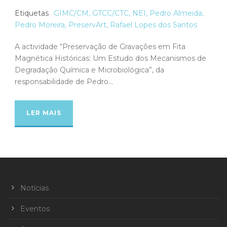
Etiquetas
GIMC/CM
,
GTCC/CTC
,
NEI
,
Pedro Almeida
,
Pedro Moreira
,
PreservArt
,
Rafael Lopes dos Santos
A actividade “Preservação de Gravações em Fita
Magnética Históricas: Um Estudo dos Mecanismos de
Degradação Química e Microbiológica”, da
responsabilidade de Pedro...
LER MAIS
Notícias
Eventos