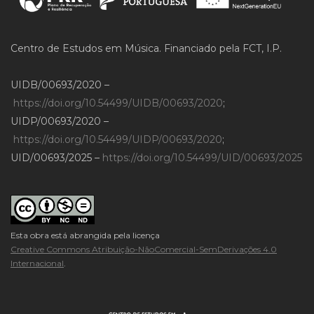
Centro de Estudos em Música. Financiado pela FCT, I.P.
UIDB/00693/2020 –
https://doi.org/10.54499/UIDB/00693/2020
;
UIDP/00693/2020 –
https://doi.org/10.54499/UIDP/00693/2020
;
UID/00693/2025 –
https://doi.org/10.54499/UID/00693/2025
Esta obra está abrangida pela licença
Creative Commons Atribuição-NãoComercial-SemDerivações 4.0
Internacional
.