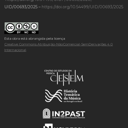
UID/00693/2025 –
https://doi.org/10.54499/UID/00693/2025
Esta obra está abrangida pela licença
Creative Commons Atribuição-NãoComercial-SemDerivações 4.0
Internacional
.