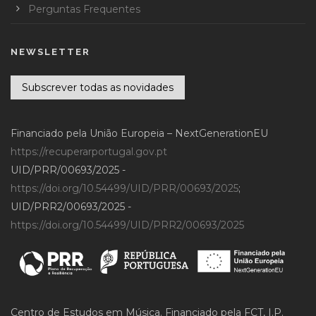
Perguntas Frequentes
NEWSLETTER
Subscrever todas as novidades
Financiado pela União Europeia – NextGenerationEU
https://recuperarportugal.gov.pt
UID/PRR/00693/2025 -
https://doi.org/10.54499/UID/PRR/00693/2025
;
UID/PRR2/00693/2025 -
https://doi.org/10.54499/UID/PRR2/00693/2025
Centro de Estudos em Música. Financiado pela FCT, I.P.