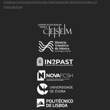
Creative Commons Atribuição-NãoComercial-SemDerivações 4.0
Internacional
.