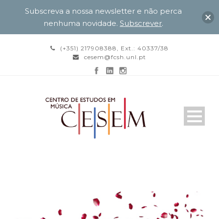
Subscreva a nossa newsletter e não perca
nenhuma novidade.
Subscrever
.
(+351) 217908388, Ext.: 40337/38
cesem@fcsh.unl.pt