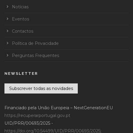
Notícias
Eventos
Contactos
Política de Privacidade
Perguntas Frequentes
NEWSLETTER
Subscrever todas as novidades
Financiado pela União Europeia – NextGenerationEU
https://recuperarportugal.gov.pt
UID/PRR/00693/2025 -
https://doi.org/10.54499/UID/PRR/00693/2025
;