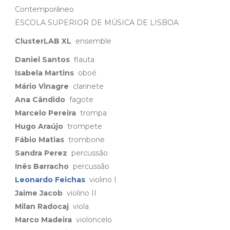
Contemporâneo
ESCOLA SUPERIOR DE MÚSICA DE LISBOA
ClusterLAB XL
ensemble
Daniel Santos
flauta
Isabela Martins
oboé
Mário Vinagre
clarinete
Ana Cândido
fagote
Marcelo Pereira
trompa
Hugo Araújo
trompete
Fábio Matias
trombone
Sandra Perez
percussão
Inês Barracho
percussão
Leonardo Feichas
violino I
Jaime Jacob
violino II
Milan Radocaj
viola
Marco Madeira
violoncelo