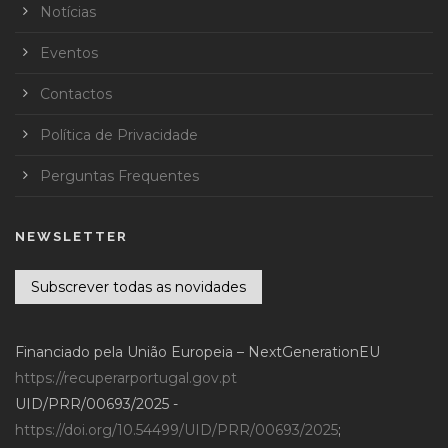
Notícias
Eventos
Contactos
Política de Privacidade
Perguntas Frequentes
NEWSLETTER
Subscrever todas as novidades
Financiado pela União Europeia – NextGenerationEU
https://recuperarportugal.gov.pt
UID/PRR/00693/2025 -
https://doi.org/10.54499/UID/PRR/00693/2025
;