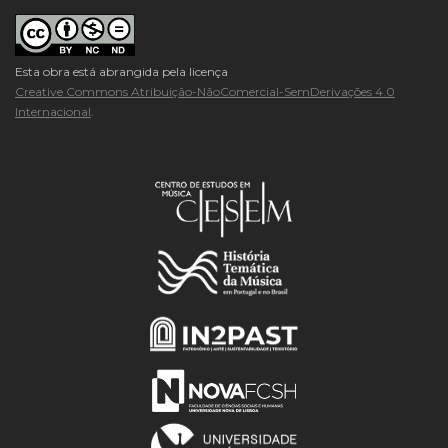
Esta obra está abrangida pela licença
Creative Commons Atribuição-NãoComercial-SemDerivações 4.0
Internacional
.