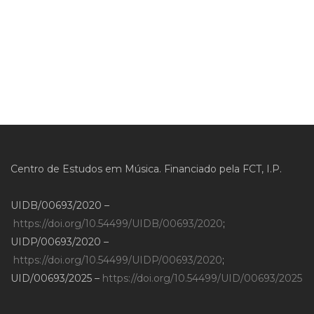
Centro de Estudos em Música. Financiado pela FCT, I.P.
UIDB/00693/2020 –
https://doi.org/10.54499/UIDB/00693/2020
;
UIDP/00693/2020 –
https://doi.org/10.54499/UIDP/00693/2020
;
UID/00693/2025 –
https://doi.org/10.54499/UID/00693/2025