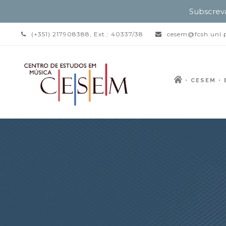
Subscrev
(+351) 217908388, Ext.: 40337/38
cesem@fcsh.unl.
CESEM