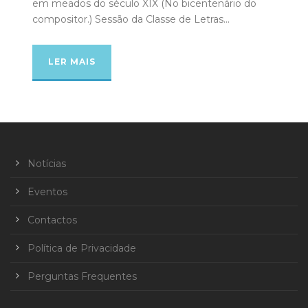
em meados do século XIX (No bicentenário do
compositor.) Sessão da Classe de Letras...
LER MAIS
Notícias
Eventos
Contactos
Política de Privacidade
Perguntas Frequentes