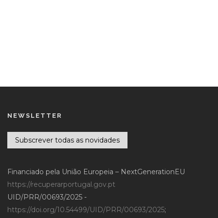
NEWSLETTER
Subscrever todas as novidades
Financiado pela União Europeia – NextGenerationEU
https://recuperarportugal.gov.pt
UID/PRR/00693/2025 -
https://doi.org/10.54499/UID/PRR/00693/2025
;