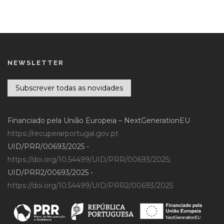
NEWSLETTER
Subscrever todas as novidades
Financiado pela União Europeia – NextGenerationEU
https://recuperarportugal.gov.pt
UID/PRR/00693/2025 -
https://doi.org/10.54499/UID/PRR/00693/2025
;
UID/PRR2/00693/2025 -
https://doi.org/10.54499/UID/PRR2/00693/2025