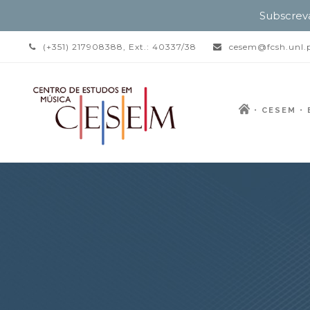
Subscrev
(+351) 217908388, Ext.: 40337/38
cesem@fcsh.unl.
CESEM