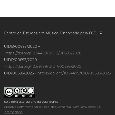
Centro de Estudos em Música. Financiado pela FCT, I.P.
UIDB/00693/2020 –
https://doi.org/10.54499/UIDB/00693/2020
;
UIDP/00693/2020 –
https://doi.org/10.54499/UIDP/00693/2020
;
UID/00693/2025 –
https://doi.org/10.54499/UID/00693/2025
Esta obra está abrangida pela licença
Creative Commons Atribuição-NãoComercial-SemDerivações 4.0
Internacional
.