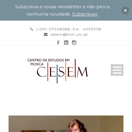
Subscreva a nossa newsletter e não perca
nenhuma novidade.
Subscrever
.
(+351) 217908388, Ext.: 40337/38
cesem@fcsh.unl.pt