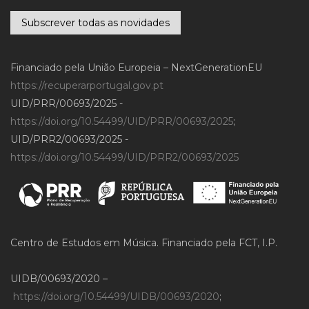
Subscrever todas as novidades
Financiado pela União Europeia – NextGenerationEU
https://recuperarportugal.gov.pt
UID/PRR/00693/2025 -
https://doi.org/10.54499/UID/PRR/00693/2025
;
UID/PRR2/00693/2025 -
https://doi.org/10.54499/UID/PRR2/00693/2025
Centro de Estudos em Música. Financiado pela FCT, I.P.
UIDB/00693/2020 –
https://doi.org/10.54499/UIDB/00693/2020
;