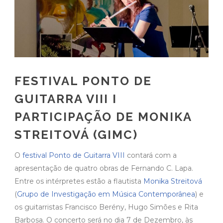
FESTIVAL PONTO DE
GUITARRA VIII I
PARTICIPAÇÃO DE MONIKA
STREITOVÁ (GIMC)
O
festival Ponto de Guitarra VIII
contará com a
apresentação de quatro obras de Fernando C. Lapa.
Entre os intérpretes estão a flautista
Monika Streitová
(
Grupo de Investigação em Música Contemporânea
) e
os guitarristas Francisco Berény, Hugo Simões e Rita
Barbosa. O concerto será no dia 7 de Dezembro, às