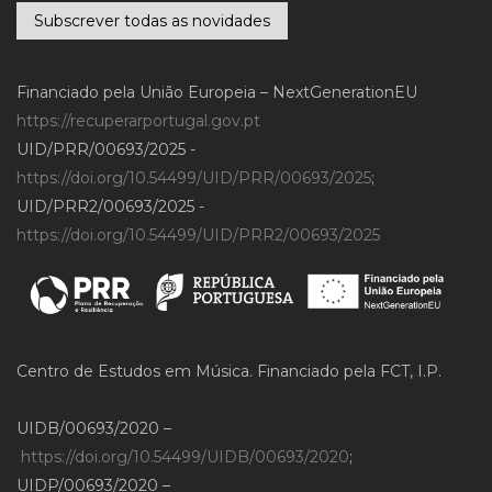
Subscrever todas as novidades
Financiado pela União Europeia – NextGenerationEU
https://recuperarportugal.gov.pt
UID/PRR/00693/2025 -
https://doi.org/10.54499/UID/PRR/00693/2025
;
UID/PRR2/00693/2025 -
https://doi.org/10.54499/UID/PRR2/00693/2025
Centro de Estudos em Música. Financiado pela FCT, I.P.
UIDB/00693/2020 –
https://doi.org/10.54499/UIDB/00693/2020
;
UIDP/00693/2020 –