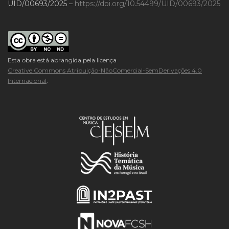
UID/00693/2025 –
https://doi.org/10.54499/UID/00693/2025
Esta obra está abrangida pela licença
Creative Commons Atribuição-NãoComercial-SemDerivações 4.0
Internacional
.