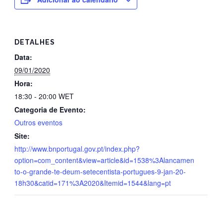
DETALHES
Data:
09/01/2020
Hora:
18:30 - 20:00
WET
Categoria de Evento:
Outros eventos
Site:
http://www.bnportugal.gov.pt/index.php?
option=com_content&view=article&id=1538%3Alancamen
to-o-grande-te-deum-setecentista-portugues-9-jan-20-
18h30&catid=171%3A2020&Itemid=1544&lang=pt