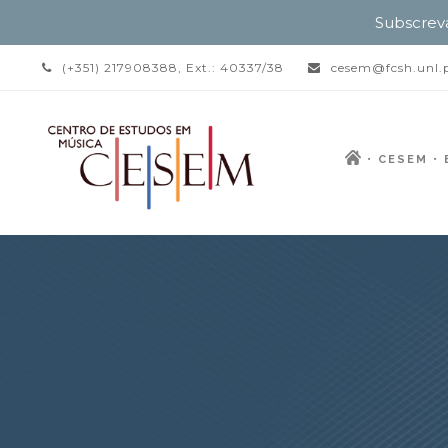
Subscrev
(+351) 217908388, Ext.: 40337/38
cesem@fcsh.unl.
CESEM