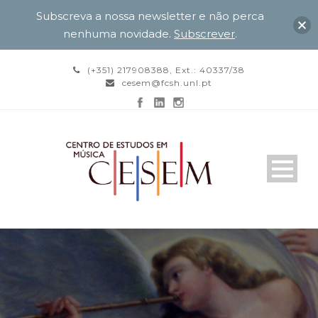
Subscreva a nossa newsletter e não perca
nenhuma novidade.
Subscrever
.
(+351) 217908388, Ext.: 40337/38
cesem@fcsh.unl.pt