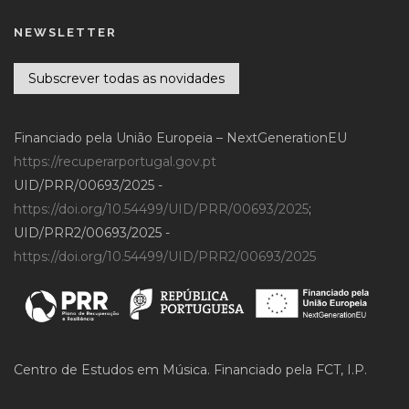
NEWSLETTER
Subscrever todas as novidades
Financiado pela União Europeia – NextGenerationEU
https://recuperarportugal.gov.pt
UID/PRR/00693/2025 -
https://doi.org/10.54499/UID/PRR/00693/2025
;
UID/PRR2/00693/2025 -
https://doi.org/10.54499/UID/PRR2/00693/2025
Centro de Estudos em Música. Financiado pela FCT, I.P.