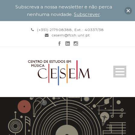
Subscreva a nossa newsletter e não perca
nenhuma novidade.
Subscrever
.
(+351) 217908388, Ext.: 40337/38
cesem@fcsh.unl.pt