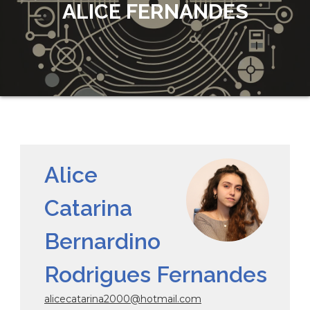
ALICE FERNANDES
Alice
Catarina
Bernardino
Rodrigues Fernandes
alicecatarina2000@hotmail.com