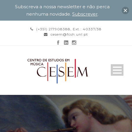
Subscreva a nossa newsletter e não perca
nenhuma novidade.
Subscrever
.
(+351) 217908388, Ext.: 40337/38
cesem@fcsh.unl.pt