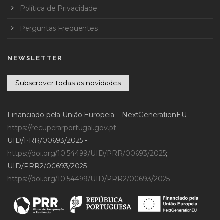
Política de Privacidade
Perguntas Frequentes
NEWSLETTER
Subscrever todas as novidades
Financiado pela União Europeia – NextGenerationEU
https://recuperarportugal.gov.pt
UID/PRR/00693/2025 -
https://doi.org/10.54499/UID/PRR/00693/2025
;
UID/PRR2/00693/2025 -
https://doi.org/10.54499/UID/PRR2/00693/2025