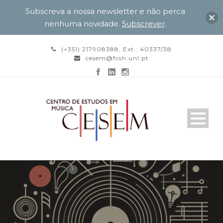
Subscreva a nossa newsletter e não perca
nenhuma novidade.
Subscrever
.
(+351) 217908388, Ext.: 40337/38
cesem@fcsh.unl.pt