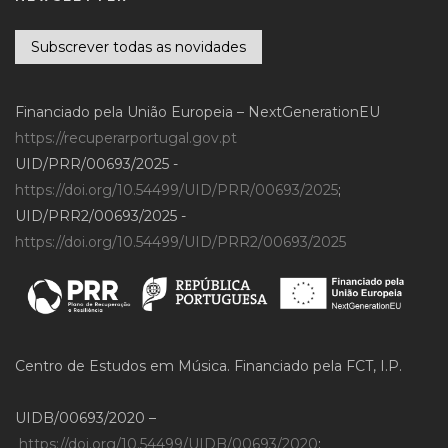
Subscrever todas as novidades
Financiado pela União Europeia – NextGenerationEU
https://recuperarportugal.gov.pt
UID/PRR/00693/2025 -
https://doi.org/10.54499/UID/PRR/00693/2025
;
UID/PRR2/00693/2025 -
https://doi.org/10.54499/UID/PRR2/00693/2025
Centro de Estudos em Música. Financiado pela FCT, I.P.
UIDB/00693/2020 –
https://doi.org/10.54499/UIDB/00693/2020
;