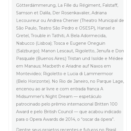
Götterdämmerung, La Fille du Régiment, Falstaff,
Samson et Dalila, Der Rosenkavalier, Adriana
Lecouvreur ou Andrea Chenier (Theatro Municipal de
São Paulo, Teatro São Pedro e OSESP), Hansel e
Gretel, Trouble in Tathiti, A Bela Adormecida,
Nabucco (Lisboa); Tosca e Eugene Oneguin
(Salzburgo); Manon Lescaut, Rigoletto, Jenufa e Don
Pasquale (Buenos Aires;) Tristan und Isolde e Médee
em Manaus; Macbeth e Ariadne auf Naxos em
Montevideo; Rigoletto e Lucia di Lammermoor
(Belo Horizonte). No Rio de Janeiro, no Parque Lage,
encenou ao ar livre e com entrada franca A
Midsummer’s Night Dream — espetáculo
patrocinado pelo prêmio internacional Britten 100
Award e pelo British Council — que acabou indicado
para o Opera Awards de 2014, o “oscar da ópera”.
Dentre seus projetos recentes e futuros no Brasil