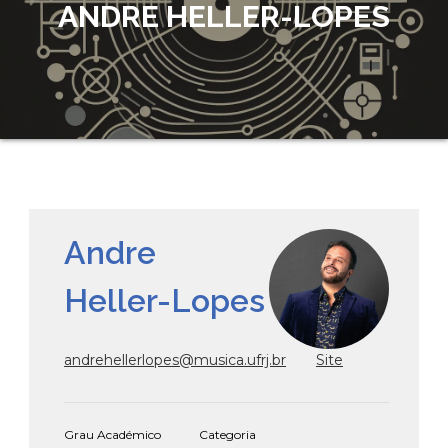
ANDRE HELLER-LOPES
Andre
Heller-Lopes
andrehellerlopes@musica.ufrj.br
Site
Grau Académico
Categoria