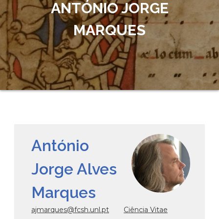
ANTÓNIO JORGE
MARQUES
António
Jorge Alves
Marques
ajmarques@fcsh.unl.pt
Ciência Vitae