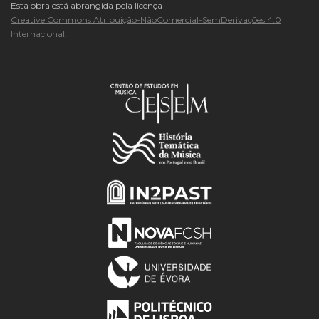
Esta obra está abrangida pela licença
Creative Commons Atribuição-NãoComercial-SemDerivações 4.0
Internacional
.