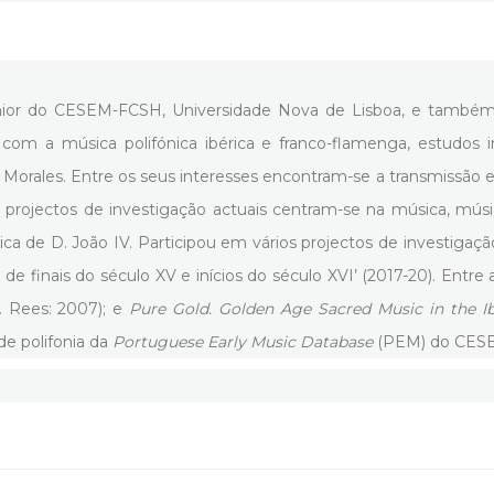
énior do CESEM-FCSH, Universidade Nova de Lisboa, e tamb
m a música polifónica ibérica e franco-flamenga, estudos inst
orales. Entre os seus interesses encontram-se a transmissão e 
s projectos de investigação actuais centram-se na música, mús
ca de D. João IV. Participou em vários projectos de investigaçã
 de finais do século XV e inícios do século XVI’ (2017-20). Entr
. Rees: 2007); e
Pure Gold. Golden Age Sacred Music in the 
de polifonia da
Portuguese Early Music Database
(PEM) do CES