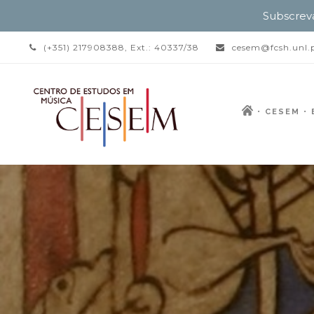
Subscrev
(+351) 217908388, Ext.: 40337/38
cesem@fcsh.unl.
CESEM