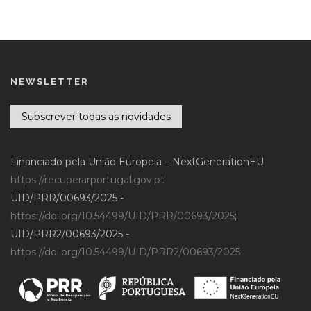
NEWSLETTER
Subscrever todas as novidades
Financiado pela União Europeia – NextGenerationEU
https://recuperarportugal.gov.pt
UID/PRR/00693/2025 -
https://doi.org/10.54499/UID/PRR/00693/2025
;
UID/PRR2/00693/2025 -
https://doi.org/10.54499/UID/PRR2/00693/2025