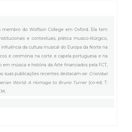
ém membro do Wolfson College em Oxford. Ela tem
itucionais e contextuais, prática musico-litúrgico,
influência da cultura musical do Europa da Norte na
icos e cerimónia na corte e capela portuguesa e na
o em música e história da Arte financiados pela FCT,
e as suas publicações recentes destacam-se:
Cristóbal
Iberian World: A Homage to Bruno Turner
(co-ed. T.
EM.