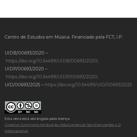
Centro de Estudos em Música. Financiado pela FCT, I.P.
UIDB/00693/2020 –
https://doi.org/10.54499/UIDB/00693/2020
;
UIDP/00693/2020 –
https://doi.org/10.54499/UIDP/00693/2020
;
UID/00693/2025 –
https://doi.org/10.54499/UID/00693/2025
Esta obra está abrangida pela licença
Creative Commons Atribuição-NãoComercial-SemDerivações 4.0
Internacional
.